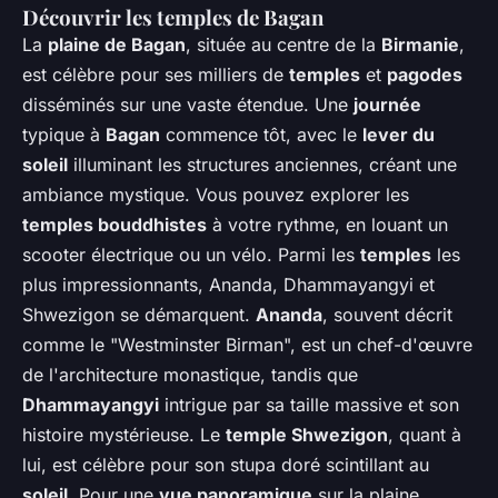
Découvrir les temples de Bagan
La
plaine de Bagan
, située au centre de la
Birmanie
,
est célèbre pour ses milliers de
temples
et
pagodes
disséminés sur une vaste étendue. Une
journée
typique à
Bagan
commence tôt, avec le
lever du
soleil
illuminant les structures anciennes, créant une
ambiance mystique. Vous pouvez explorer les
temples bouddhistes
à votre rythme, en louant un
scooter électrique ou un vélo. Parmi les
temples
les
plus impressionnants, Ananda, Dhammayangyi et
Shwezigon se démarquent.
Ananda
, souvent décrit
comme le "Westminster Birman", est un chef-d'œuvre
de l'architecture monastique, tandis que
Dhammayangyi
intrigue par sa taille massive et son
histoire mystérieuse. Le
temple Shwezigon
, quant à
lui, est célèbre pour son stupa doré scintillant au
soleil
. Pour une
vue panoramique
sur la plaine,