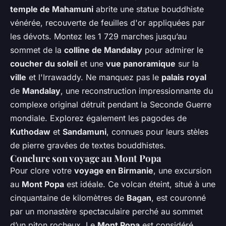
temple de Mahamuni
abrite une statue bouddhiste
vénérée, recouverte de feuilles d'or appliquées par
les dévots. Montez les 1 729 marches jusqu’au
sommet de la
colline de Mandalay
pour admirer le
coucher du soleil
et une
vue panoramique
sur la
ville
et l'Irrawaddy. Ne manquez pas le
palais royal
de
Mandalay
, une reconstruction impressionnante du
complexe original détruit pendant la Seconde Guerre
mondiale. Explorez également les pagodes de
Kuthodaw
et
Sandamuni
, connues pour leurs stèles
de pierre gravées de textes bouddhistes.
Conclure son voyage au Mont Popa
Pour clore votre
voyage en Birmanie
, une excursion
au
Mont Popa
est idéale. Ce volcan éteint, situé à une
cinquantaine de kilomètres de
Bagan
, est couronné
par un monastère spectaculaire perché au sommet
d’un piton rocheux. Le
Mont Popa
est considéré