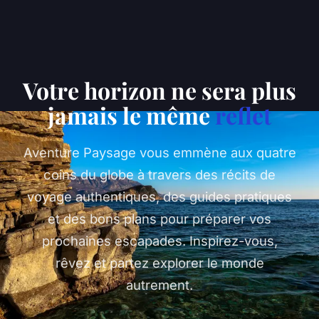
Votre horizon ne sera plus
jamais le même
reflet
Aventure Paysage vous emmène aux quatre
coins du globe à travers des récits de
voyage authentiques, des guides pratiques
et des bons plans pour préparer vos
prochaines escapades. Inspirez-vous,
rêvez et partez explorer le monde
autrement.