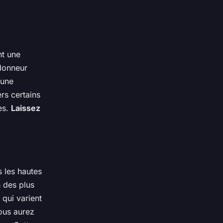
nt une
donneur
 une
rs certains
es.
Laissez
 les hautes
n des plus
 qui varient
ous aurez