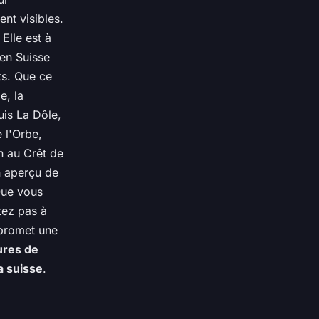
nt visibles.
Elle est à
 en Suisse
ts. Que ce
e, la
is La Dôle,
 l'Orbe,
n au Crêt de
n aperçu de
 Que vous
tez pas à
 promet une
ures de
a suisse
.