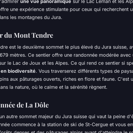
d'admirer
une vue panoramique
sur le Lac Léman et les Alp
ffre une expérience stimulante pour ceux qui recherchent 
dans les montagnes du Jura.
er du Mont Tendre
dre est le deuxième sommet le plus élevé du Jura suisse, 
 1679 mètres. Ce sentier offre une randonnée modérée avec
ur le Lac de Joux et les Alpes. Ce qui rend ce sentier si spé
 en biodiversité
. Vous traverserez différents types de pay
pins aux pâturages ouverts, riches en flore et faune. C'est 
ns la nature, où le calme et la sérénité règnent.
nnée de La Dôle
un autre sommet majeur du Jura suisse qui vaut la peine d'ê
nnée commence à la station de ski de St-Cergue et vous 
forêts denses et des pâturages alpins avant d'atteindre le 