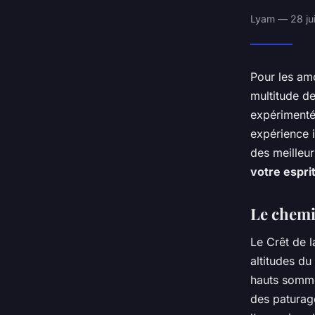
Lyam — 28 jui
Pour les am
multitude d
expérimenté 
expérience i
des meilleu
votre espri
Le chemi
Le Crêt de 
altitudes du
hauts sommet
des paturag