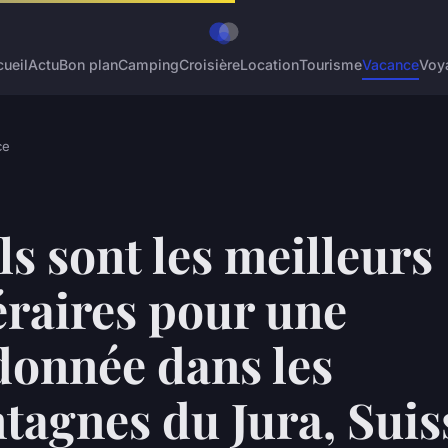
ueil
Actu
Bon plan
Camping
Croisière
Location
Tourisme
Vacance
Voy
ce
s sont les meilleurs
éraires pour une
donnée dans les
tagnes du Jura, Suis