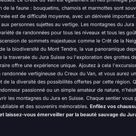
n de la faune : bouquetins, chamois et marmottes sont souve
née est de difficulté moyenne, avec un dénivelé important. 
r aux personnes sujettes au vertige. Les montagnes du Jura
variété de randonnées pour tous les niveaux et tous les goû
'ascension de sommets majestueux comme le Crêt de la Neig
de la biodiversité du Mont Tendre, la vue panoramique depu
e la traversée du Jura Suisse ou l'exploration des grottes de
raire offre une expérience unique. Ajoutez à cela l'excursio
a randonnée vertigineuse du Creux du Van, et vous aurez u
et de la diversité des possibilités offertes par cette région.
ndonneur passionné ou un simple amateur de nature, n'hési
vrir les montagnes du Jura en Suisse. Chaque sentier vous
oubliable et des souvenirs mémorables.
Enfilez vos chauss
t laissez-vous émerveiller par la beauté sauvage du Jur