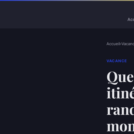
Acc
Accueil
›
Vacan
VACANCE
Quel
itin
ran
mon