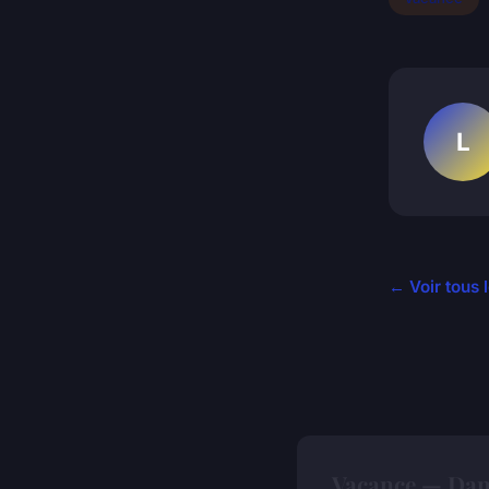
L
← Voir tous 
Vacance — Dan