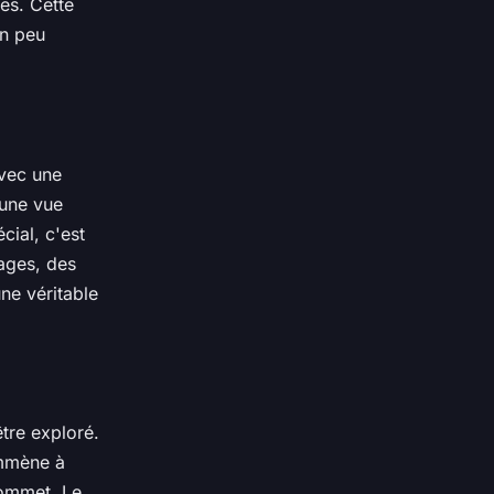
es. Cette
un peu
avec une
 une vue
cial, c'est
sages, des
une véritable
tre exploré.
emmène à
sommet. Le