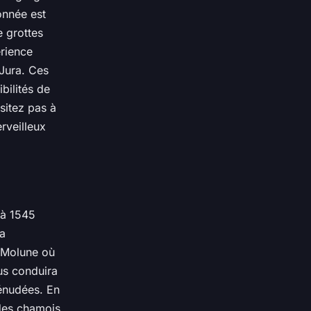
onnée est
e grottes
érience
 Jura. Ces
bilités de
sitez pas à
rveilleux
 à 1545
ma
e Molune où
us conduira
dénudées. En
des chamois