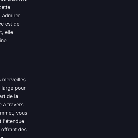
cette
z admirer
e est de
, elle
ine
 merveilles
 large pour
art de
la
e à travers
sommet, vous
 l'étendue
 offrant des
ur