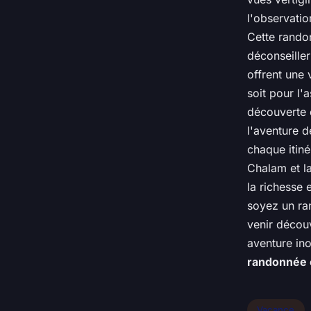
l'observatio
Cette randon
déconseille
offrent une 
soit pour l
découverte 
l'aventure d
chaque itiné
Chalam et l
la richesse 
soyez un ra
venir décou
aventure in
randonnée e
Vacance