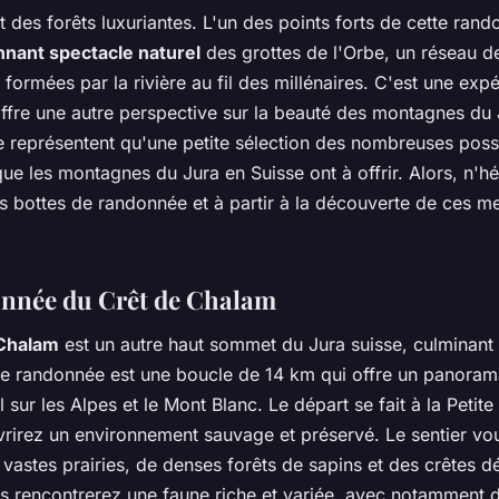
 des forêts luxuriantes. L'un des points forts de cette rand
nnant spectacle naturel
des grottes de l'Orbe, un réseau d
 formées par la rivière au fil des millénaires. C'est une exp
offre une autre perspective sur la beauté des montagnes du
ne représentent qu'une petite sélection des nombreuses possi
e les montagnes du Jura en Suisse ont à offrir. Alors, n'hé
s bottes de randonnée et à partir à la découverte de ces me
nnée du Crêt de Chalam
 Chalam
est un autre haut sommet du Jura suisse, culminant
te randonnée est une boucle de 14 km qui offre un panora
 sur les Alpes et le Mont Blanc. Le départ se fait à la Petit
rirez un environnement sauvage et préservé. Le sentier vo
 vastes prairies, de denses forêts de sapins et des crêtes 
s rencontrerez une faune riche et variée, avec notamment 