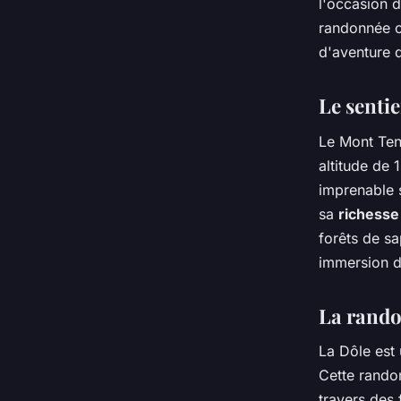
l'occasion 
randonnée o
d'aventure 
Le senti
Le Mont Ten
altitude de
imprenable s
sa
richesse
forêts de sa
immersion da
La rando
La Dôle est 
Cette rando
travers des 