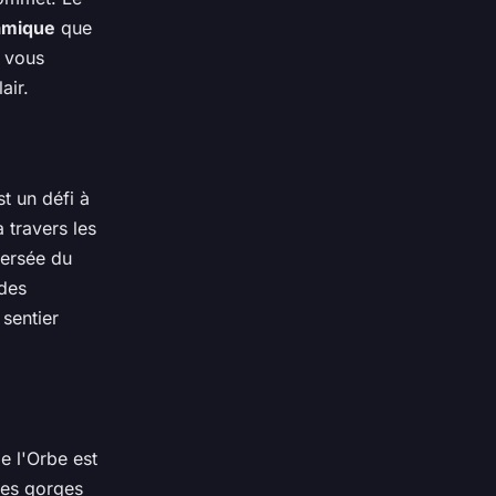
amique
que
, vous
air.
t un défi à
 travers les
versée du
des
sentier
e l'Orbe est
 des gorges