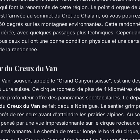
 qui font la renommée de cette région. Le point d'orgue de 
st l'arrivée au sommet du Crêt de Chalam, où vous pourre
60 degrés sur les montagnes environnantes. Cette randonné
modérée, avec quelques passages plus techniques. Cependant
tous ceux qui ont une bonne condition physique et une certa
de la randonnée.
er du Creux du Van
 Van, souvent appelé le "Grand Canyon suisse", est une des
u Jura suisse. Ce cirque rocheux de plus de 4 kilomètres de
de profondeur offre des panoramas spectaculaires. Le dép
du Creux du Van
se fait depuis Noiraigue. Le sentier grimp
rêt de résineux avant d'atteindre les prairies alpines. Au 
pensé par une vue impressionnante sur le cirque rocheux et
 environnante. Le chemin de retour longe le bord du cirque,
neuses. Le Creux du Van est également un lieu privilégié po