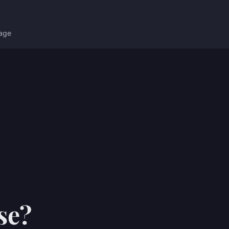
age
se?