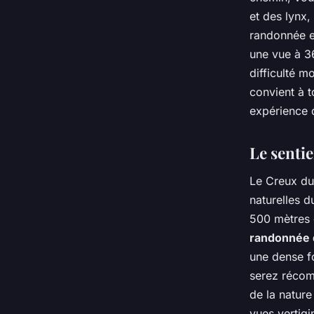
et des lynx,
randonnée e
une vue à 3
difficulté 
convient à 
expérience 
Le senti
Le Creux du
naturelles d
500 mètres 
randonnée 
une dense fo
serez récom
de la nature
vues vertigi