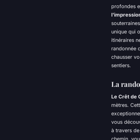
profondes et
l'impressio
souterraines
unique qui 
itinéraires 
randonnée qu
chausser vo
sentiers.
La rando
Le Crêt de
mètres. Cet
exceptionnel
vous découv
à travers de
chemin, vou